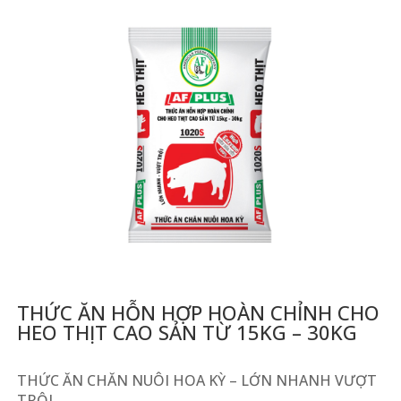
THỨC ĂN HỖN HỢP HOÀN CHỈNH CHO
HEO THỊT CAO SẢN TỪ 15KG – 30KG
THỨC ĂN CHĂN NUÔI HOA KỲ – LỚN NHANH VƯỢT
TRỘI