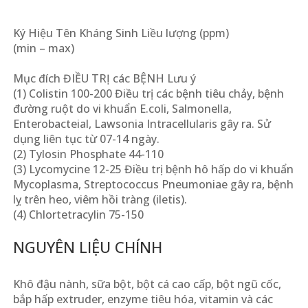
Ký Hiệu Tên Kháng Sinh Liều lượng (ppm)
(min – max)
Mục đích ĐIỀU TRỊ các BỆNH Lưu ý
(1) Colistin 100-200 Điều trị các bệnh tiêu chảy, bệnh
đường ruột do vi khuẩn E.coli, Salmonella,
Enterobacteial, Lawsonia Intracellularis gây ra. Sử
dụng liên tục từ 07-14 ngày.
(2) Tylosin Phosphate 44-110
(3) Lycomycine 12-25 Điều trị bệnh hô hấp do vi khuẩn
Mycoplasma, Streptococcus Pneumoniae gây ra, bệnh
lỵ trên heo, viêm hồi tràng (iletis).
(4) Chlortetracylin 75-150
NGUYÊN LIỆU CHÍNH
Khô đậu nành, sữa bột, bột cá cao cấp, bột ngũ cốc,
bắp hấp extruder, enzyme tiêu hóa, vitamin và các