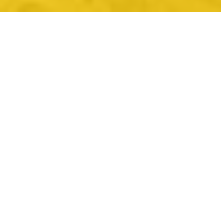
Về Gold Coin Việt Nam
Tại Việt Nam, với các thương hiệu Gold Coin, Pilmico
và AF, chúng tôi đã là bạn đồng hành cùng nhà chăn
nuôi trong gần 30 năm qua trong ngành sản xuất
thức ăn chăn nuôi & dinh dưỡng vật nuôi. Với định
hướng “chuyển đổi để phát triển vượt bậc” GT2025,
chúng tôi sẽ vươn lên một tầm cao mới, không
ngừng cải tiến để tạo ra những sản phẩm và dịch vụ
chất lượng vượt trội, góp phần xây dựng một Việt
Nam tốt đẹp hơn.