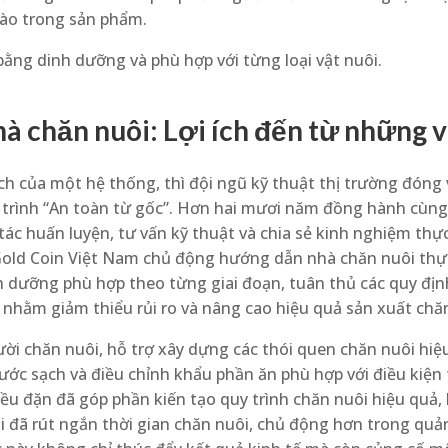
vào trong sản phẩm.
ằng dinh dưỡng và phù hợp với từng loại vật nuôi.
à chăn nuôi: Lợi ích đến từ những v
h của một hệ thống, thì đội ngũ kỹ thuật thị trường đóng v
trình “An toàn từ gốc”. Hơn hai mươi năm đồng hành cùng
ác huấn luyện, tư vấn kỹ thuật và chia sẻ kinh nghiệm thực 
Gold Coin Việt Nam chủ động hướng dẫn nhà chăn nuôi thực
h dưỡng phù hợp theo từng giai đoạn, tuân thủ các quy định
c nhằm giảm thiểu rủi ro và nâng cao hiệu quả sản xuất chă
i chăn nuôi, hỗ trợ xây dựng các thói quen chăn nuôi hiệu
c sạch và điều chỉnh khẩu phần ăn phù hợp với điều kiện t
ều đặn đã góp phần kiến tạo quy trình chăn nuôi hiệu quả,
i đã rút ngắn thời gian chăn nuôi, chủ động hơn trong quả