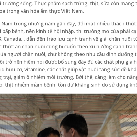
i trường sống. Thực phẩm sạch trứng, thịt, sữa còn mang tí
hoa trong văn hóa ẩm thực Việt Nam.
 Nam trong những năm gần đây, đối mặt nhiều thách thức, 
uôi bấp bênh, nền kinh tế hội nhập, thị trường mở cửa phải c
ỹ, Canada… dẫn đến trào lưu cạnh tranh về giá, chăn nuôi 
ực thức ăn chăn nuôi cũng bị cuốn theo xu hướng cạnh tran
 của người chăn nuôi, chứ không theo nhu cầu dinh dưỡng t
i trở nên hiếm hoi được bổ sung đầy đủ các chất phụ gia 
acid hữu cơ, vitamine, các chất giúp vật nuôi tăng sức đề kh
g trại, giảm ô nhiễm môi trường. Bởi thế, càng làm cho năn
ao, thịt nhiễm mầm bệnh, tồn dư kháng sinh do sử dụng kh