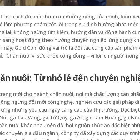
i theo cách đó, mà chọn con đường riêng của mình, luôn x
 đó làm phương châm cốt lõi trong sự định hướng phát triể
g lai, không ngừng tìm kiếm, hướng dẫn và đồng hành cùn
ển sang hoạt động theo hướng chuyên nghiệp, ứng dụng k
h này, Gold Coin đóng vai trò là đối tác cung cấp sản phẩm 
ỉ: “Chăn nuôi vì sức khỏe cộng đồng – vì lợi ích người nông
hăn nuôi: Từ nhỏ lẻ đến chuyên nghi
 trang mới cho ngành chăn nuôi, nơi mà chất lượng sản ph
hông ngừng đổi mới công nghệ, nghiên cứu các giải pháp d
ứng những yêu cầu ngày càng cao của thị trường. Đặc biệt
 Nòi, gà Tàu Vàng, gà Tứ Quý, gà Ác, gà Tam Hoàng, gà Nòi
chăn nuôi khác nhau nên đòi hỏi nguồn thức ăn đặc biệt p
 các chuyên gia đầu ngành, công ty đã xây dựng các quy trì