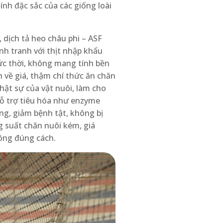
nh đặc sắc của các giống loài
dịch tả heo châu phi – ASF
ạnh tranh với thịt nhập khẩu
tức thời, không mang tính bền
h về giá, thậm chí thức ăn chăn
hật sự của vật nuôi, làm cho
hỗ trợ tiêu hóa như enzyme
áng, giảm bệnh tật, không bị
g suất chăn nuôi kém, giá
ông đúng cách.