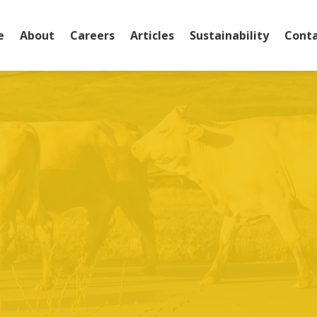
e
About
Careers
Articles
Sustainability
Conta