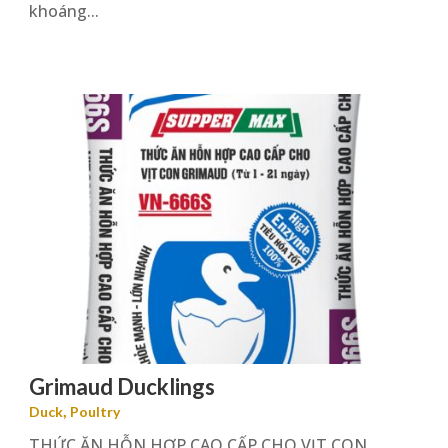
khoáng...
Grimaud Ducklings
,
Duck
Poultry
THỨC ĂN HỖN HỢP CAO CẤP CHO VỊT CON