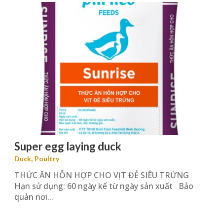
Super egg laying duck
,
Duck
Poultry
THỨC ĂN HỖN HỢP CHO VỊT ĐẺ SIÊU TRỨNG
Hạn sử dụng: 60 ngày kể từ ngày sản xuất Bảo
quản nơi...