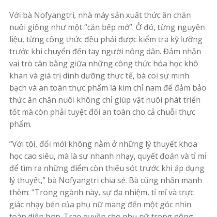
Với bà Nofyangtri, nhà máy sản xuất thức ăn chăn
nuôi giống như một “căn bếp mở”. Ở đó, từng nguyên
liệu, từng công thức đều phải được kiểm tra kỹ lưỡng
trước khi chuyển đến tay người nông dân. Đảm nhận
vai trò cân bằng giữa những công thức hóa học khô
khan và giá trị dinh dưỡng thực tế, bà coi sự minh
bạch và an toàn thực phẩm là kim chỉ nam để đảm bảo
thức ăn chăn nuôi không chỉ giúp vật nuôi phát triển
tốt mà còn phải tuyệt đối an toàn cho cả chuỗi thực
phẩm.
“Với tôi, đổi mới không nằm ở những lý thuyết khoa
học cao siêu, mà là sự nhanh nhạy, quyết đoán và tỉ mỉ
để tìm ra những điểm còn thiếu sót trước khi áp dụng
lý thuyết,” bà Nofyangtri chia sẻ. Bà cũng nhấn mạnh
thêm: “Trong ngành này, sự đa nhiệm, tỉ mỉ và trực
giác nhạy bén của phụ nữ mang đến một góc nhìn
toàn diện hơn. Trao quyền cho phụ nữ trong nông